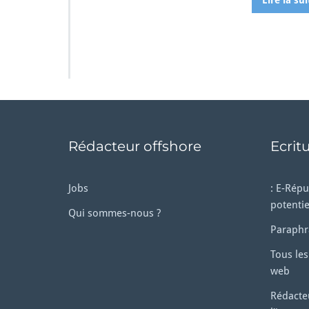
Lire la sui
Rédacteur offshore
Ecrit
Jobs
: E-Répu
potentie
Qui sommes-nous ?
Paraphr
Tous les
web
Rédacteu