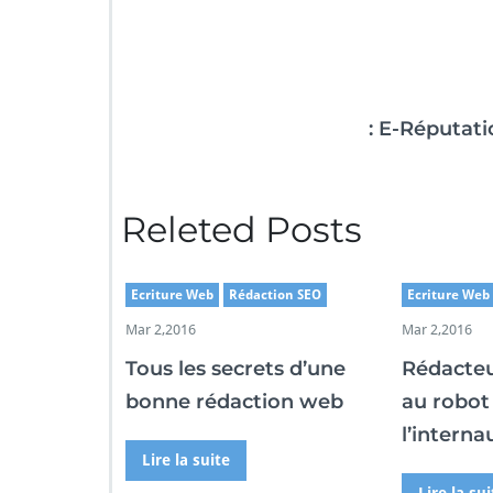
: E-Réputati
Releted Posts
Ecriture Web
Rédaction SEO
Ecriture Web
Mar 2,2016
Mar 2,2016
Tous les secrets d’une
Rédacteu
bonne rédaction web
au robot
l’interna
Lire la suite